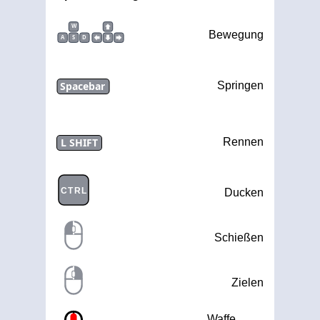
W
Bewegung
A
S
D
Spacebar
Springen
L SHIFT
Rennen
CTRL
Ducken
Schießen
Zielen
Waffe