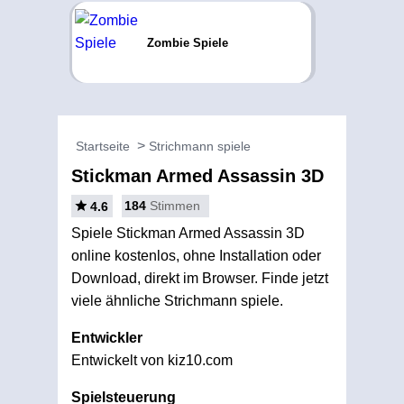
Zombie Spiele
Startseite
Strichmann spiele
Stickman Armed Assassin 3D
184
Stimmen
4.6
Spiele Stickman Armed Assassin 3D
online kostenlos, ohne Installation oder
Download, direkt im Browser. Finde jetzt
viele ähnliche Strichmann spiele.
Entwickler
Entwickelt von kiz10.com
Spielsteuerung