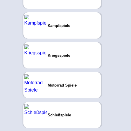
Kampfspiele
Kriegsspiele
Motorrad Spiele
Schießspiele