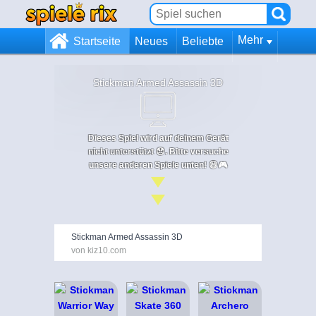
Mehr
Startseite
Neues
Beliebte
Stickman Armed Assassin 3D
Dieses Spiel wird auf deinem Gerät
nicht unterstützt 😞. Bitte versuche
unsere anderen Spiele unten! 😄🎮
Stickman Armed Assassin 3D
von kiz10.com