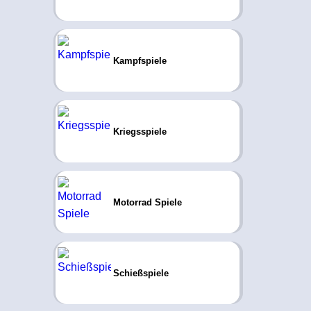
Kampfspiele
Kriegsspiele
Motorrad Spiele
Schießspiele