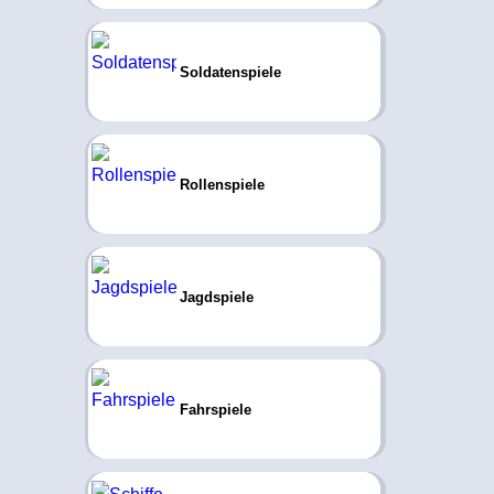
Soldatenspiele
Rollenspiele
Jagdspiele
Fahrspiele