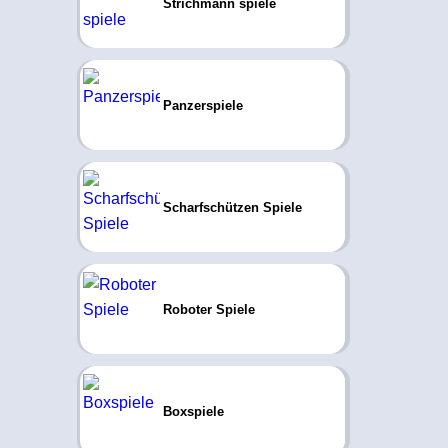
Strichmann spiele
Panzerspiele
Scharfschützen Spiele
Roboter Spiele
Boxspiele