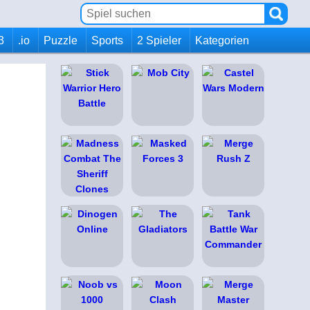
3
.io
Puzzle
Sports
2 Spieler
Kategorien