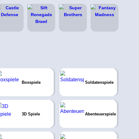
Boxspiele
Soldatenspiele
3D Spiele
Abenteuerspiele