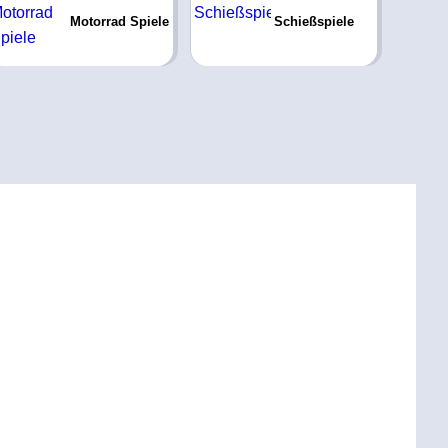
Motorrad Spiele
Schießspiele