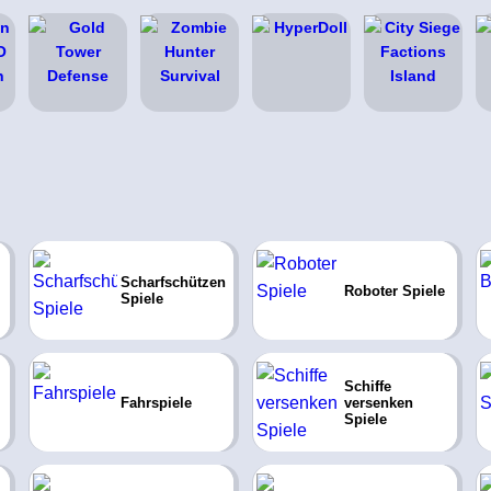
Scharfschützen
Roboter Spiele
Spiele
Schiffe
Fahrspiele
versenken
Spiele