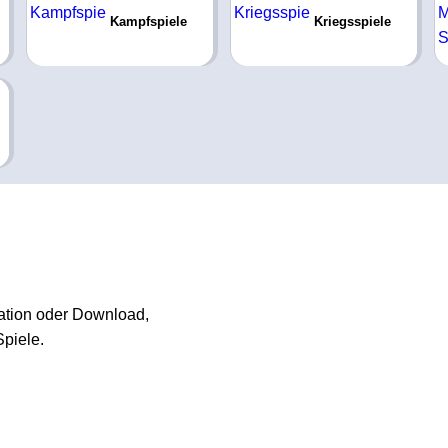
Kampfspiele
Kriegsspiele
llation oder Download,
Spiele.