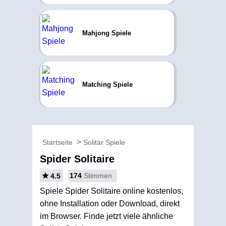
Mahjong Spiele
Matching Spiele
Startseite
Solitär Spiele
Spider Solitaire
174
Stimmen
4.5
Spiele Spider Solitaire online kostenlos,
ohne Installation oder Download, direkt
im Browser. Finde jetzt viele ähnliche