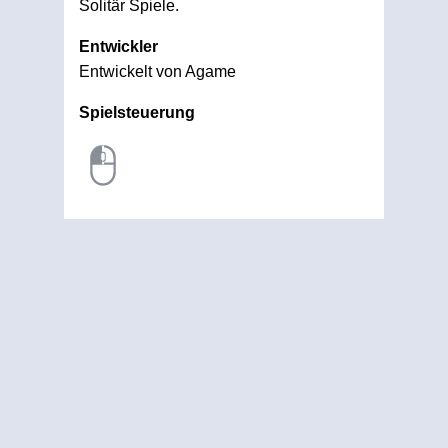
Solitär Spiele.
Entwickler
Entwickelt von Agame
Spielsteuerung