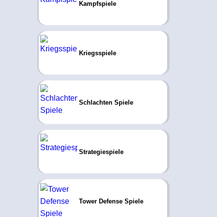
Kampfspiele
Kriegsspiele
Schlachten Spiele
Strategiespiele
Tower Defense Spiele