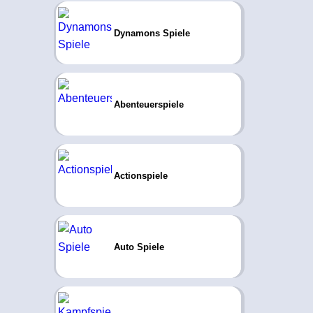
Dynamons Spiele
Abenteuerspiele
Actionspiele
Auto Spiele