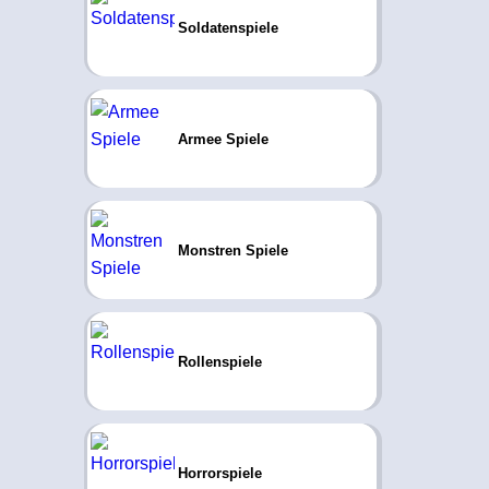
Soldatenspiele
Armee Spiele
Monstren Spiele
Rollenspiele
Horrorspiele