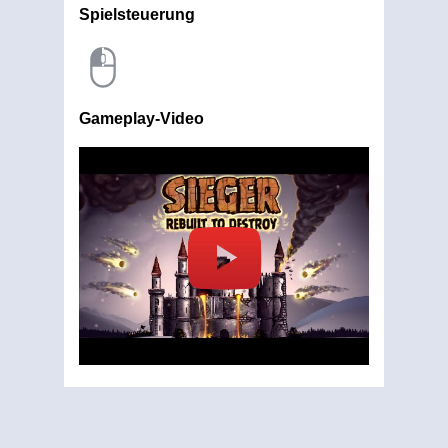
Spielsteuerung
Gameplay-Video