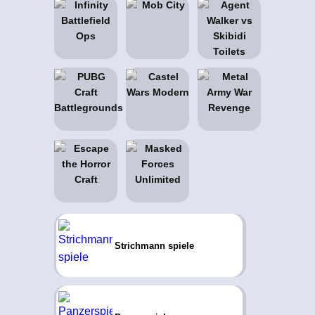
Strichmann spiele