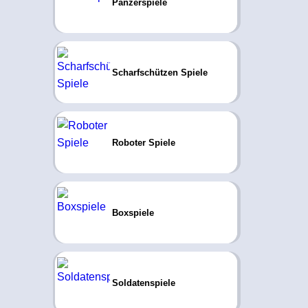
Panzerspiele
Scharfschützen Spiele
Roboter Spiele
Boxspiele
Soldatenspiele