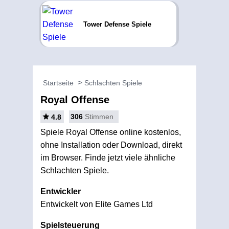
Tower Defense Spiele
Startseite
Schlachten Spiele
Royal Offense
306
Stimmen
4.8
Spiele Royal Offense online kostenlos,
ohne Installation oder Download, direkt
im Browser. Finde jetzt viele ähnliche
Schlachten Spiele.
Entwickler
Entwickelt von Elite Games Ltd
Spielsteuerung