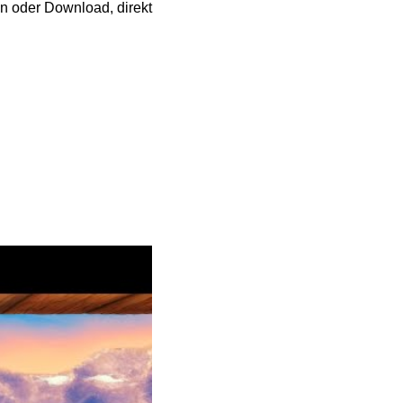
ion oder Download, direkt