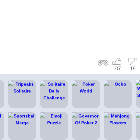
107
19