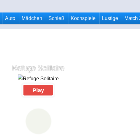
Auto
Mädchen
Schieß
Kochspiele
Lustige
Match 
Refuge Solitaire
Play