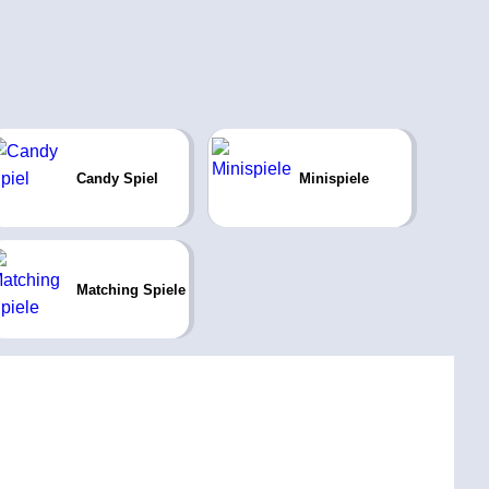
Candy Spiel
Minispiele
Matching Spiele