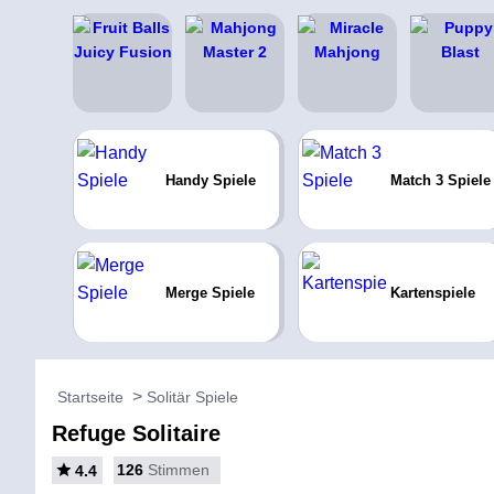
Handy Spiele
Match 3 Spiele
Merge Spiele
Kartenspiele
Startseite
Solitär Spiele
Refuge Solitaire
126
Stimmen
4.4