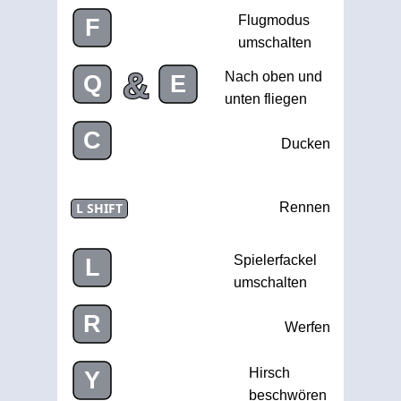
Flugmodus
F
umschalten
&
Nach oben und
Q
E
unten fliegen
C
Ducken
L SHIFT
Rennen
Spielerfackel
L
umschalten
R
Werfen
Hirsch
Y
beschwören