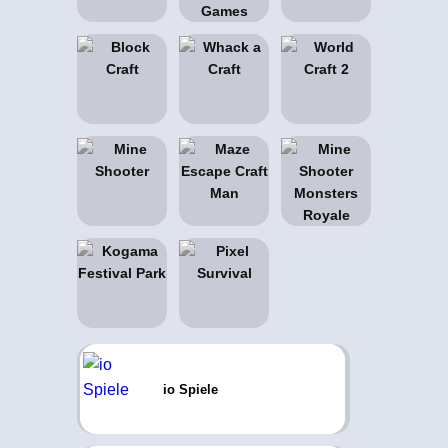
io Spiele