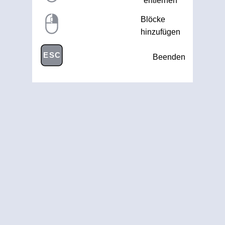
entfernen
Blöcke
hinzufügen
ESC
Beenden