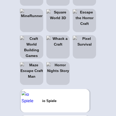
io Spiele