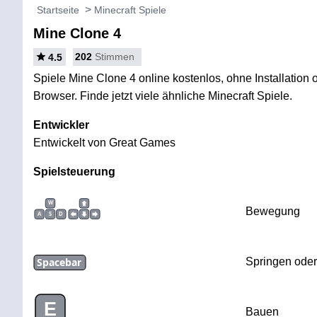
Startseite
Minecraft Spiele
Mine Clone 4
202
Stimmen
4.5
Spiele Mine Clone 4 online kostenlos, ohne Installation 
Browser. Finde jetzt viele ähnliche Minecraft Spiele.
Entwickler
Entwickelt von Great Games
Spielsteuerung
W
Bewegung
A
S
D
Spacebar
Springen ode
E
Bauen