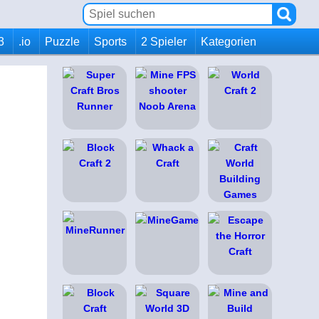
3
.io
Puzzle
Sports
2 Spieler
Kategorien