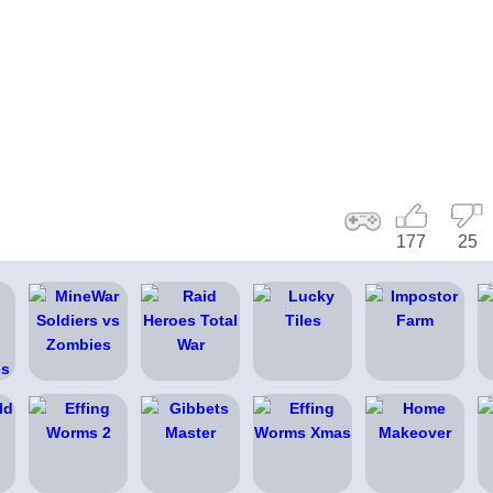
177
25