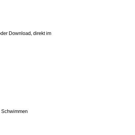
oder Download, direkt im
r Schwimmen