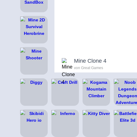
Mine Clone 4
von Great Games