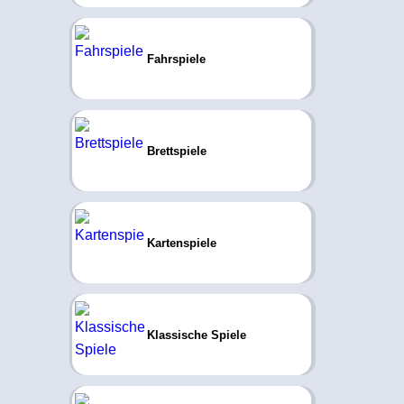
Fahrspiele
Brettspiele
Kartenspiele
Klassische Spiele