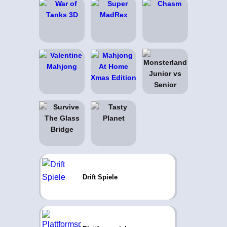
Drift Spiele