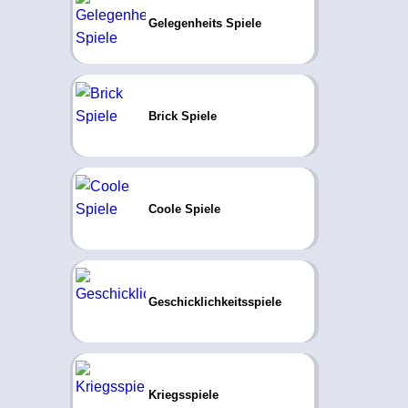
Gelegenheits Spiele
Brick Spiele
Coole Spiele
Geschicklichkeitsspiele
Kriegsspiele