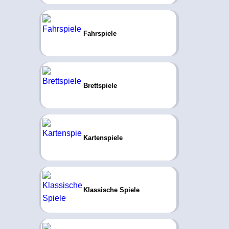
Fahrspiele
Brettspiele
Kartenspiele
Klassische Spiele