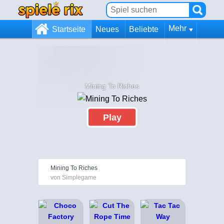
Mehr
Startseite
Neues
Beliebte
Mining To Riches
Play
Mining To Riches
von Simplegame