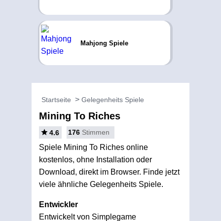
Mahjong Spiele
Startseite
Gelegenheits Spiele
Mining To Riches
176
Stimmen
4.6
Spiele Mining To Riches online
kostenlos, ohne Installation oder
Download, direkt im Browser. Finde jetzt
viele ähnliche Gelegenheits Spiele.
Entwickler
Entwickelt von Simplegame