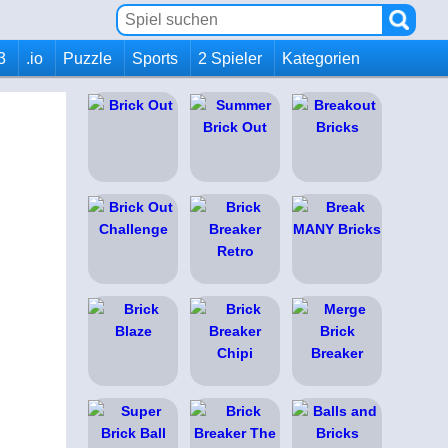
3
.io
Puzzle
Sports
2 Spieler
Kategorien