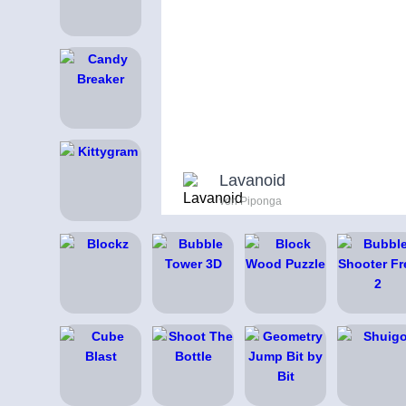
Lavanoid
von Piponga