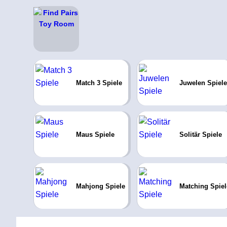
Match 3 Spiele
Juwelen Spiele
Maus Spiele
Solitär Spiele
Mahjong Spiele
Matching Spiel