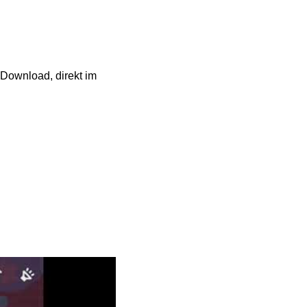
 Download, direkt im