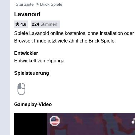
Startseite
Brick Spiele
Lavanoid
224
Stimmen
4.6
Spiele Lavanoid online kostenlos, ohne Installation oder
Browser. Finde jetzt viele ähnliche Brick Spiele.
Entwickler
Entwickelt von Piponga
Spielsteuerung
Gameplay-Video