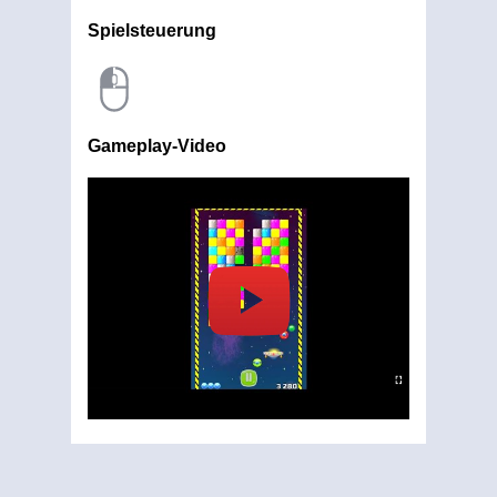
Spielsteuerung
Gameplay-Video