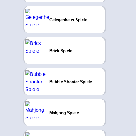
Gelegenheits Spiele
Brick Spiele
Bubble Shooter Spiele
Mahjong Spiele