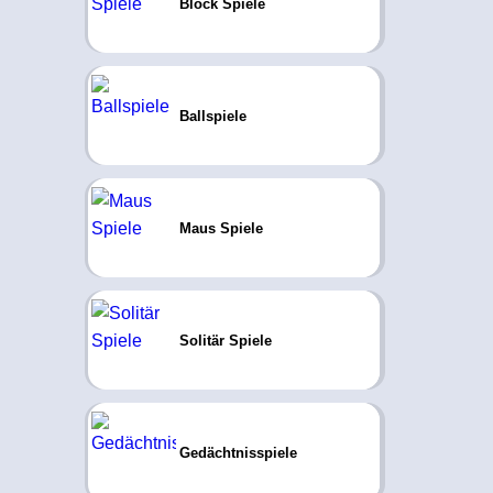
Block Spiele
Ballspiele
Maus Spiele
Solitär Spiele
Gedächtnisspiele