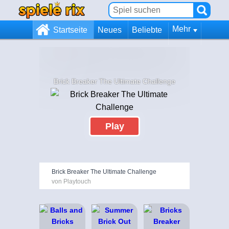
Mehr
Startseite
Neues
Beliebte
Brick Breaker The Ultimate Challenge
Play
Brick Breaker The Ultimate Challenge
von Playtouch