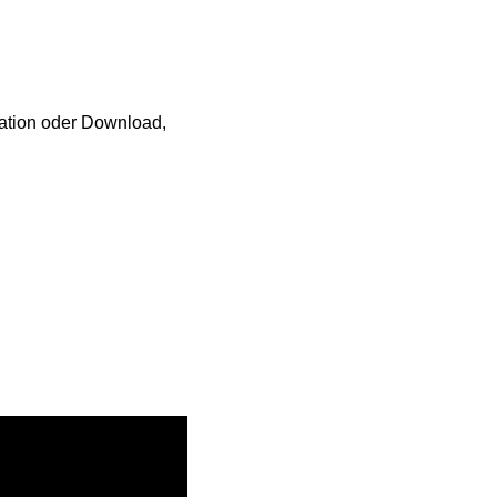
lation oder Download,