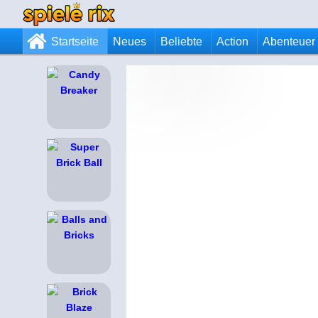
Startseite
Neues
Beliebte
Action
Abenteuer