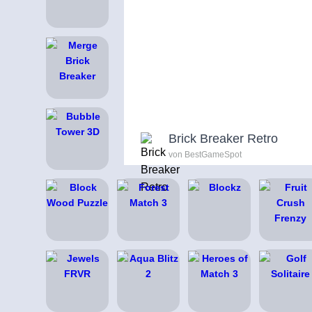
Brick Breaker Retro
von BestGameSpot