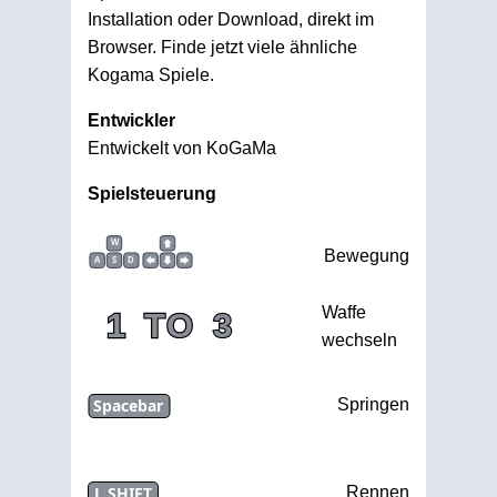
Installation oder Download, direkt im
Browser. Finde jetzt viele ähnliche
Kogama Spiele.
Entwickler
Entwickelt von KoGaMa
Spielsteuerung
W
Bewegung
A
S
D
Waffe
1
TO
3
wechseln
Spacebar
Springen
L SHIFT
Rennen