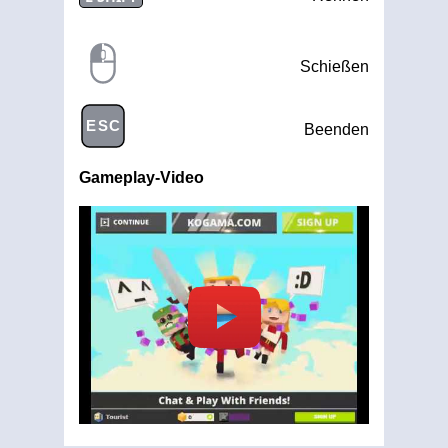
Schießen
ESC
Beenden
Gameplay-Video