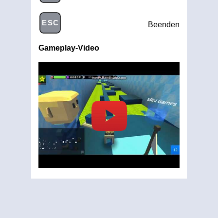
ESC
Beenden
Gameplay-Video