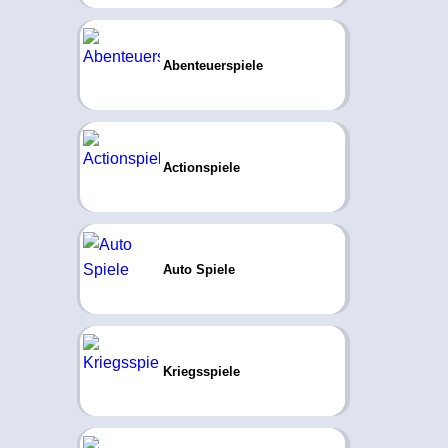
Abenteuerspiele
Actionspiele
Auto Spiele
Kriegsspiele