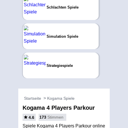
Schlachten Spiele
Simulation Spiele
Strategiespiele
Startseite
Kogama Spiele
Kogama 4 Players Parkour
173
Stimmen
4.6
Spiele Kogama 4 Players Parkour online