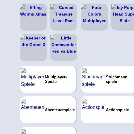
Multiplayer-
Strichmann
Spiele
spiele
Abenteuerspiele
Actionspiele