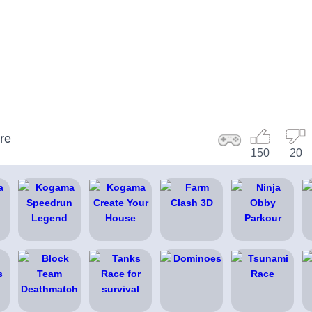
re
150
20