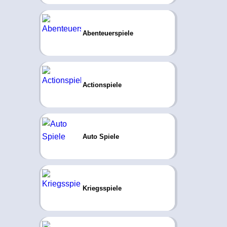
Abenteuerspiele
Actionspiele
Auto Spiele
Kriegsspiele