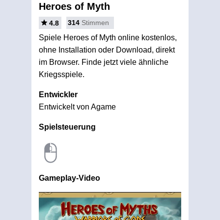
Heroes of Myth
314
Stimmen
4.8
Spiele Heroes of Myth online kostenlos,
ohne Installation oder Download, direkt
im Browser. Finde jetzt viele ähnliche
Kriegsspiele.
Entwickler
Entwickelt von Agame
Spielsteuerung
Gameplay-Video