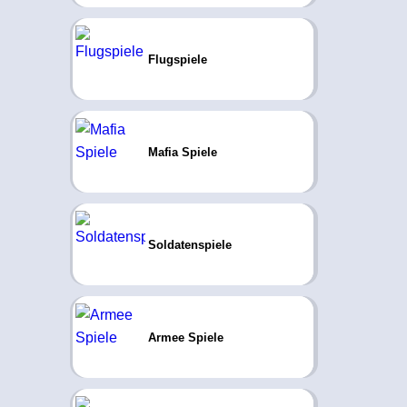
Flugspiele
Mafia Spiele
Soldatenspiele
Armee Spiele