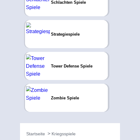
Schlachten Spiele
Strategiespiele
Tower Defense Spiele
Zombie Spiele
Startseite
Kriegsspiele