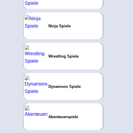
Ninja Spiele
Wrestling Spiele
Dynamons Spiele
Abenteuerspiele