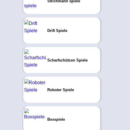
Strichmann spiele
Drift Spiele
Scharfschützen Spiele
Roboter Spiele
Boxspiele