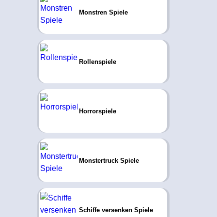
Monstren Spiele
Rollenspiele
Horrorspiele
Monstertruck Spiele
Schiffe versenken Spiele