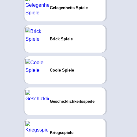
Gelegenheits Spiele
Brick Spiele
Coole Spiele
Geschicklichkeitsspiele
Kriegsspiele