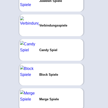
Juwelen Spiele
Verbindungsspiele
Candy Spiel
Block Spiele
Merge Spiele