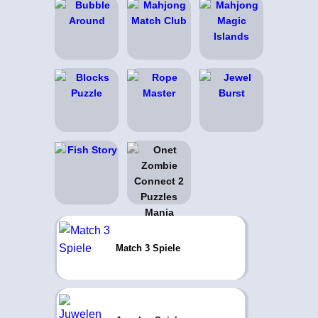
Match 3 Spiele