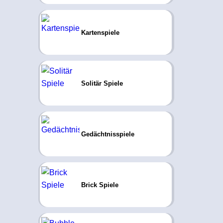
Kartenspiele
Solitär Spiele
Gedächtnisspiele
Brick Spiele