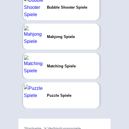
Bubble Shooter Spiele
Mahjong Spiele
Matching Spiele
Puzzle Spiele
Startseite
Verbindungsspiele