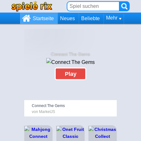
Mehr
Startseite
Neues
Beliebte
Connect The Gems
Play
Connect The Gems
von MarketJS