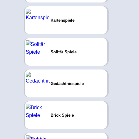
Kartenspiele
Solitär Spiele
Gedächtnisspiele
Brick Spiele