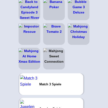
Match 3 Spiele