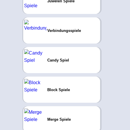
Juwelen Spiele
Verbindungsspiele
Candy Spiel
Block Spiele
Merge Spiele