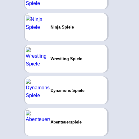
Ninja Spiele
Wrestling Spiele
Dynamons Spiele
Abenteuerspiele