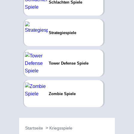
Schlachten Spiele
Strategiespiele
Tower Defense Spiele
Zombie Spiele
Startseite
Kriegsspiele