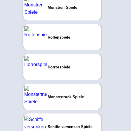
Monstren Spiele
Rollenspiele
Horrorspiele
Monstertruck Spiele
Schiffe versenken Spiele