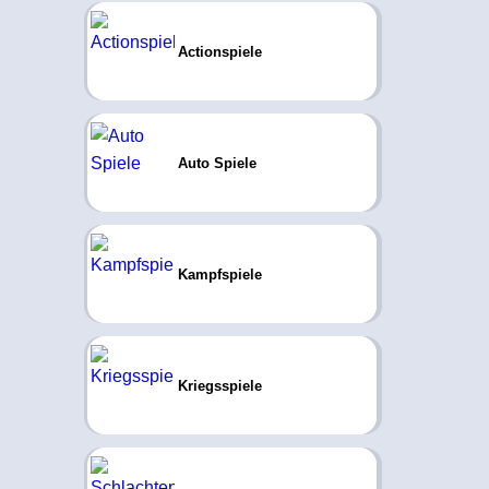
Actionspiele
Auto Spiele
Kampfspiele
Kriegsspiele