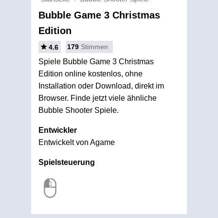
Bubble Game 3 Christmas
Edition
179
Stimmen
4.6
Spiele Bubble Game 3 Christmas
Edition online kostenlos, ohne
Installation oder Download, direkt im
Browser. Finde jetzt viele ähnliche
Bubble Shooter Spiele.
Entwickler
Entwickelt von Agame
Spielsteuerung