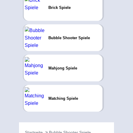
Brick Spiele
Bubble Shooter Spiele
Mahjong Spiele
Matching Spiele
Startseite
Bubble Shooter Spiele