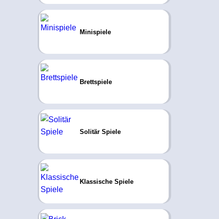
Minispiele
Brettspiele
Solitär Spiele
Klassische Spiele