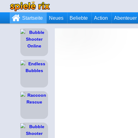
Startseite
Neues
Beliebte
Action
Abenteuer