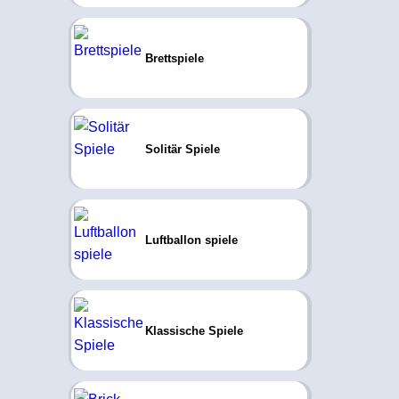
Brettspiele
Solitär Spiele
Luftballon spiele
Klassische Spiele