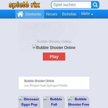
Mehr
Startseite
Neues
Beliebte
Bubble Shooter Online
Play
Bubble Shooter Online
von Ringier Axel Springer Polska