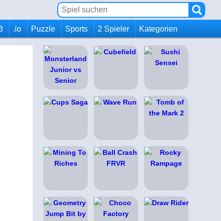
3
.io
Puzzle
Sports
2 Spieler
Kategorien