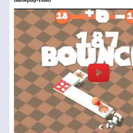
Gameplay-Video