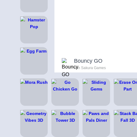
Bouncy GO
von Sakura Games