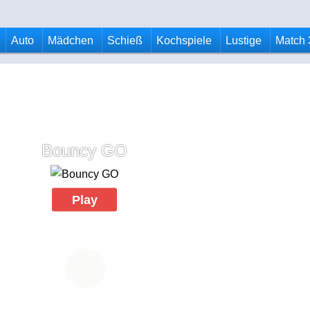
Auto
Mädchen
Schieß
Kochspiele
Lustige
Match 
Bouncy GO
Play