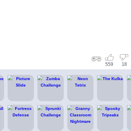
559
18