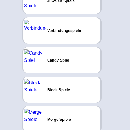
Juwelen Spiele
Verbindungsspiele
Candy Spiel
Block Spiele
Merge Spiele