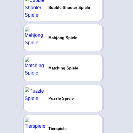
Bubble Shooter Spiele
Mahjong Spiele
Matching Spiele
Puzzle Spiele
Tierspiele