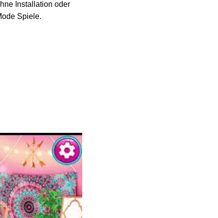
hne Installation oder
Mode Spiele.