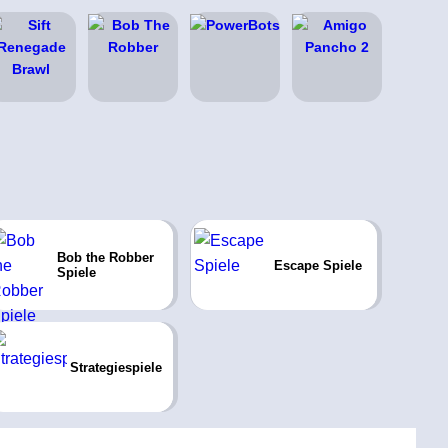
Bob the Robber
Escape Spiele
Spiele
Strategiespiele