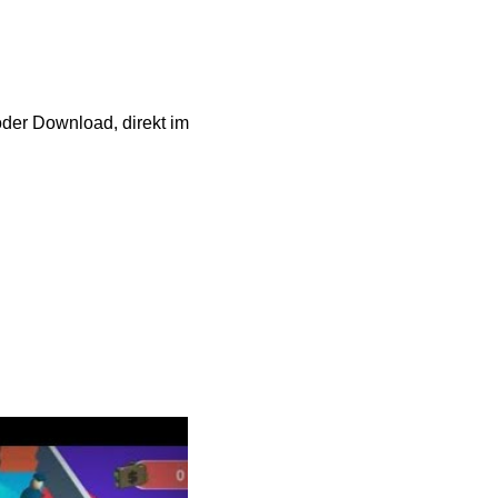
oder Download, direkt im