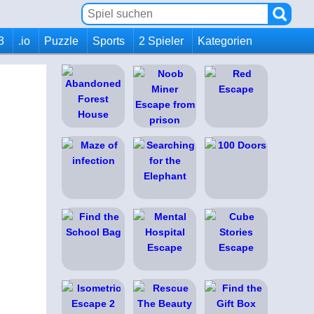
3
.io
Puzzle
Sports
2 Spieler
Kategorien