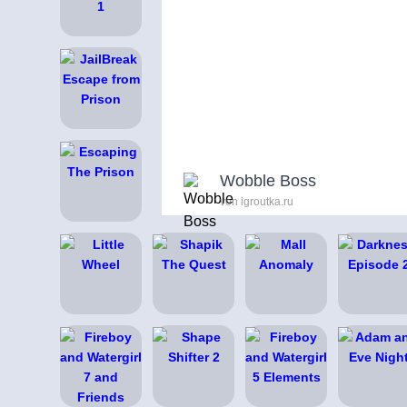
Wobble Boss
von igroutka.ru