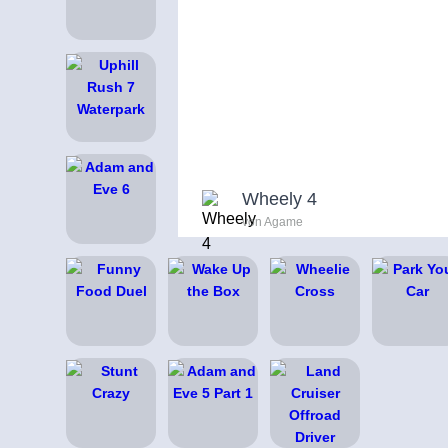
Wheely 4
von Agame