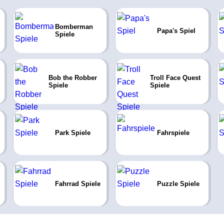
Bomberman
Papa's Spiel
Spiele
Bob the Robber
Troll Face Quest
Spiele
Spiele
Park Spiele
Fahrspiele
Fahrrad Spiele
Puzzle Spiele