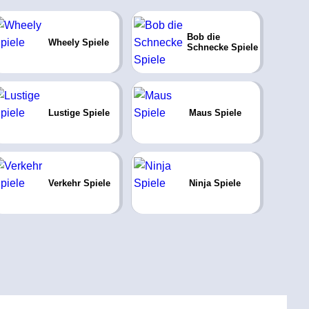
Bob die
Wheely Spiele
Schnecke Spiele
Lustige Spiele
Maus Spiele
Verkehr Spiele
Ninja Spiele