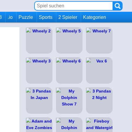
3
.io
Puzzle
Sports
2 Spieler
Kategorien