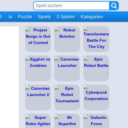
3
.io
Puzzle
Sports
2 Spieler
Kategorien