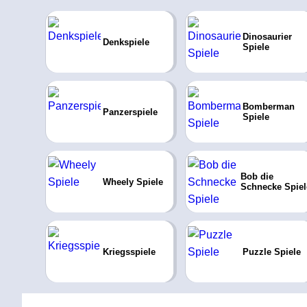
Dinosaurier
Denkspiele
Spiele
Bomberman
Panzerspiele
Spiele
Bob die
Wheely Spiele
Schnecke Spiel
Kriegsspiele
Puzzle Spiele