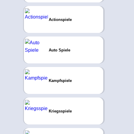
Actionspiele
Auto Spiele
Kampfspiele
Kriegsspiele