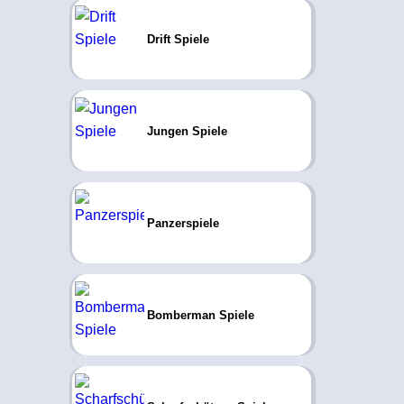
Drift Spiele
Jungen Spiele
Panzerspiele
Bomberman Spiele