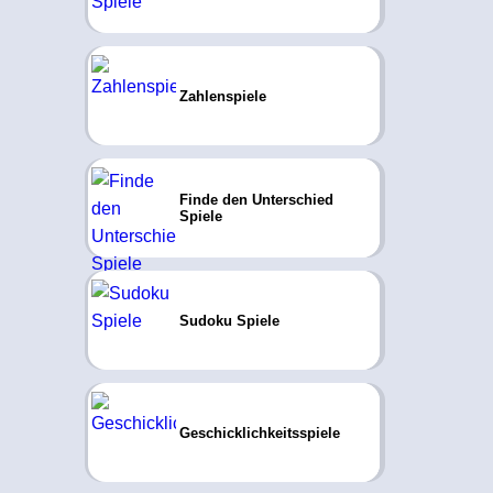
Zahlenspiele
Finde den Unterschied
Spiele
Sudoku Spiele
Geschicklichkeitsspiele