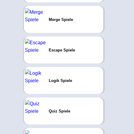
Merge Spiele
Escape Spiele
Logik Spiele
Quiz Spiele