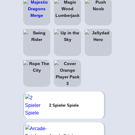
2 Spieler Spiele