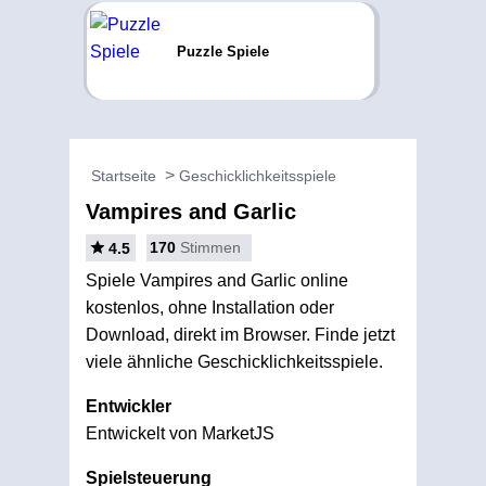
Puzzle Spiele
Startseite
Geschicklichkeitsspiele
Vampires and Garlic
170
Stimmen
4.5
Spiele Vampires and Garlic online
kostenlos, ohne Installation oder
Download, direkt im Browser. Finde jetzt
viele ähnliche Geschicklichkeitsspiele.
Entwickler
Entwickelt von MarketJS
Spielsteuerung