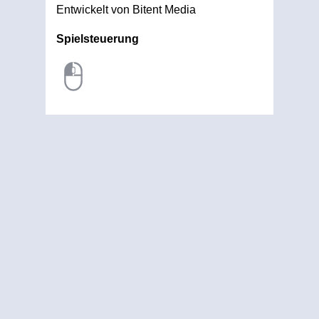
Entwickelt von Bitent Media
Spielsteuerung