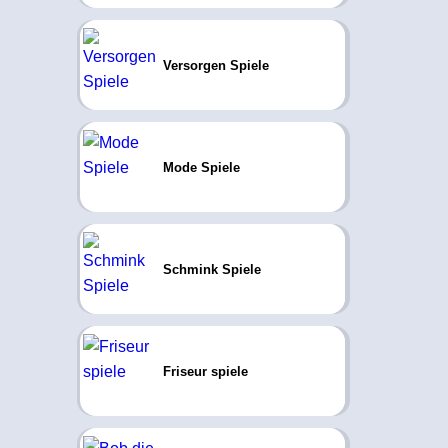
Versorgen Spiele
Mode Spiele
Schmink Spiele
Friseur spiele