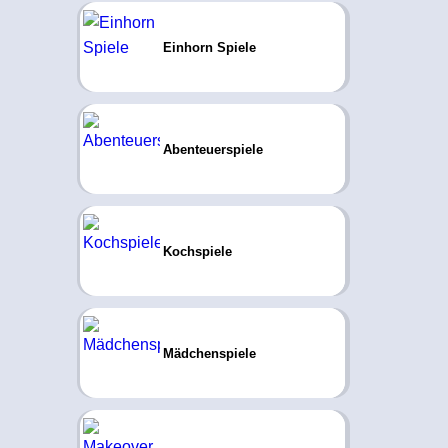
Einhorn Spiele
Abenteuerspiele
Kochspiele
Mädchenspiele