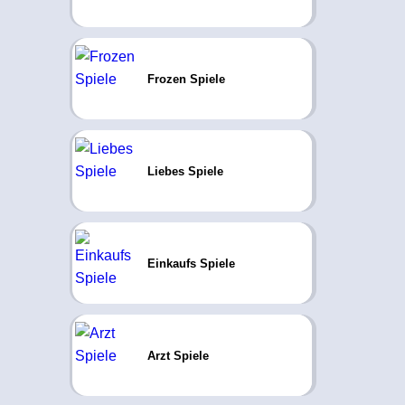
Frozen Spiele
Liebes Spiele
Einkaufs Spiele
Arzt Spiele