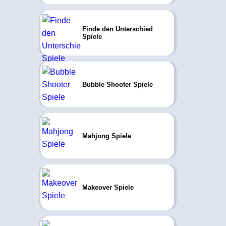
Finde den Unterschied
Spiele
Bubble Shooter Spiele
Mahjong Spiele
Makeover Spiele