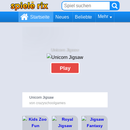
Mehr
Startseite
Neues
Beliebte
Unicorn Jigsaw
Play
Unicorn Jigsaw
von crazyschoolgames