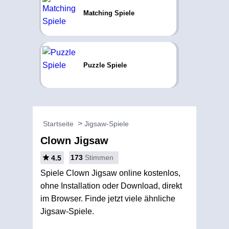
Matching Spiele
Puzzle Spiele
Startseite
Jigsaw-Spiele
Clown Jigsaw
173
Stimmen
4.5
Spiele Clown Jigsaw online kostenlos,
ohne Installation oder Download, direkt
im Browser. Finde jetzt viele ähnliche
Jigsaw-Spiele.