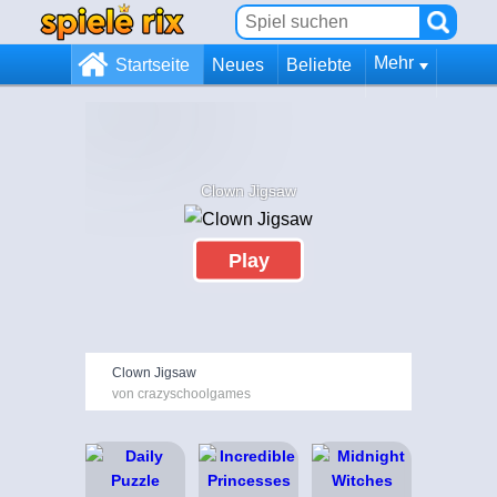
Mehr
Startseite
Neues
Beliebte
Clown Jigsaw
Play
Clown Jigsaw
von crazyschoolgames