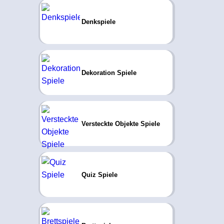
Denkspiele
Dekoration Spiele
Versteckte Objekte Spiele
Quiz Spiele