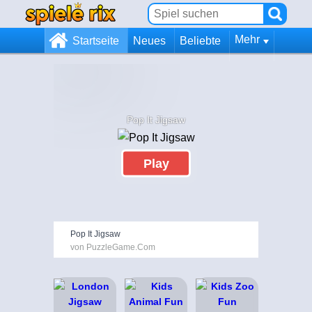
Mehr
Startseite
Neues
Beliebte
Pop It Jigsaw
Play
Pop It Jigsaw
von PuzzleGame.Com