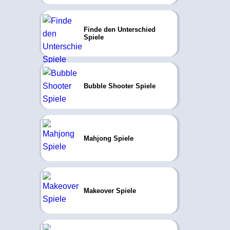
Finde den Unterschied
Spiele
Bubble Shooter Spiele
Mahjong Spiele
Makeover Spiele