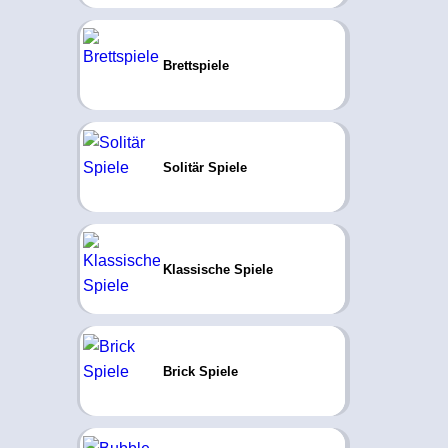
Brettspiele
Solitär Spiele
Klassische Spiele
Brick Spiele