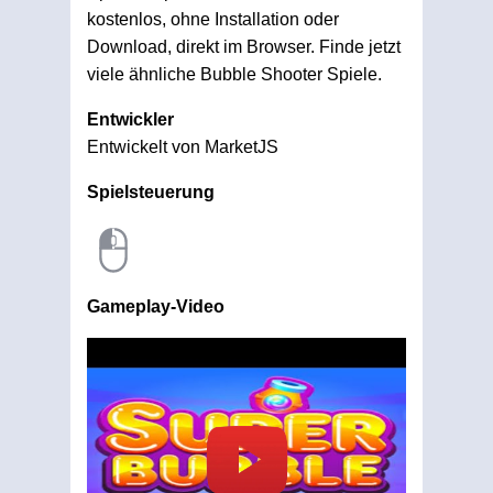
kostenlos, ohne Installation oder
Download, direkt im Browser. Finde jetzt
viele ähnliche Bubble Shooter Spiele.
Entwickler
Entwickelt von MarketJS
Spielsteuerung
Gameplay-Video