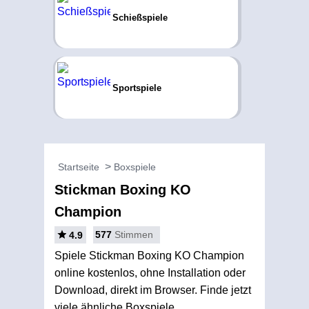
Schießspiele
Sportspiele
Startseite
Boxspiele
Stickman Boxing KO
Champion
577
Stimmen
4.9
Spiele Stickman Boxing KO Champion
online kostenlos, ohne Installation oder
Download, direkt im Browser. Finde jetzt
viele ähnliche Boxspiele.