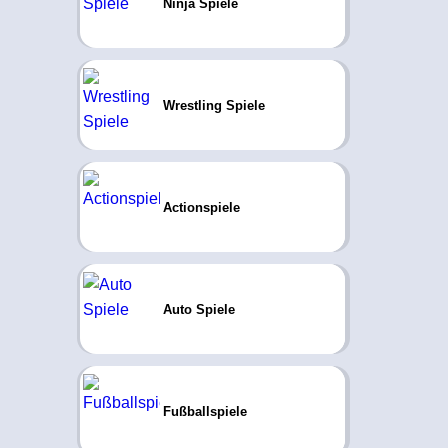
Ninja Spiele
Wrestling Spiele
Actionspiele
Auto Spiele
Fußballspiele