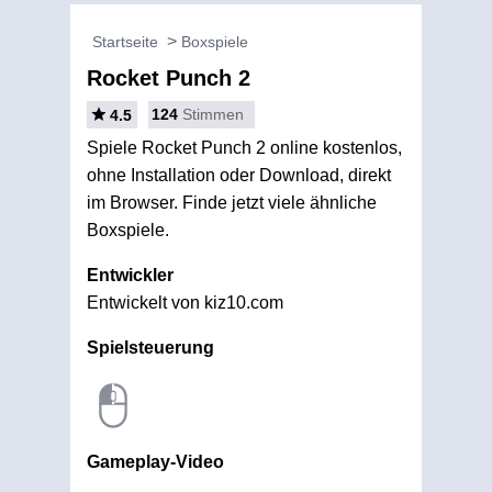
Startseite
Boxspiele
Rocket Punch 2
124
Stimmen
4.5
Spiele Rocket Punch 2 online kostenlos,
ohne Installation oder Download, direkt
im Browser. Finde jetzt viele ähnliche
Boxspiele.
Entwickler
Entwickelt von kiz10.com
Spielsteuerung
Gameplay-Video