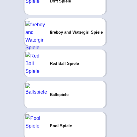
Drift Spiele
fireboy and Watergirl Spiele
Red Ball Spiele
Ballspiele
Pool Spiele