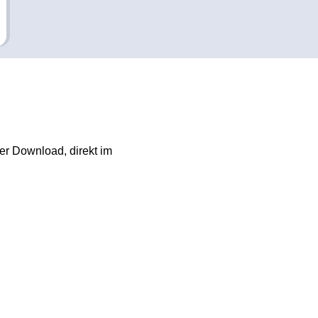
der Download, direkt im