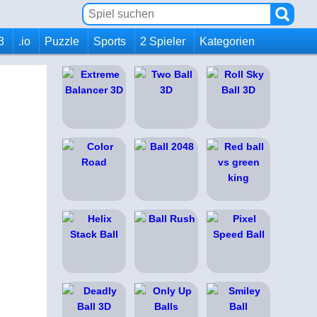
3
.io
Puzzle
Sports
2 Spieler
Kategorien