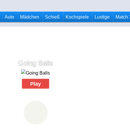
Auto
Mädchen
Schieß
Kochspiele
Lustige
Match 
Going Balls
Play