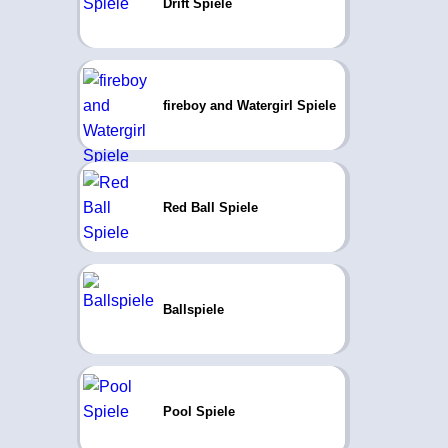
Drift Spiele
fireboy and Watergirl Spiele
Red Ball Spiele
Ballspiele
Pool Spiele