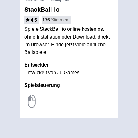
StackBall io
176
Stimmen
4.5
Spiele StackBall io online kostenlos,
ohne Installation oder Download, direkt
im Browser. Finde jetzt viele ähnliche
Ballspiele.
Entwickler
Entwickelt von JulGames
Spielsteuerung