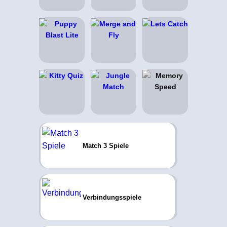
Match 3 Spiele
Verbindungsspiele