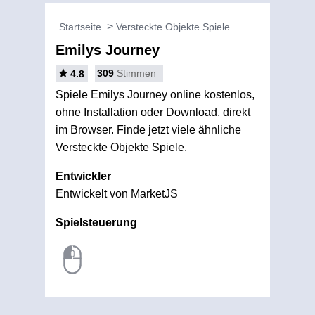
Startseite
Versteckte Objekte Spiele
Emilys Journey
309
Stimmen
4.8
Spiele Emilys Journey online kostenlos,
ohne Installation oder Download, direkt
im Browser. Finde jetzt viele ähnliche
Versteckte Objekte Spiele.
Entwickler
Entwickelt von MarketJS
Spielsteuerung