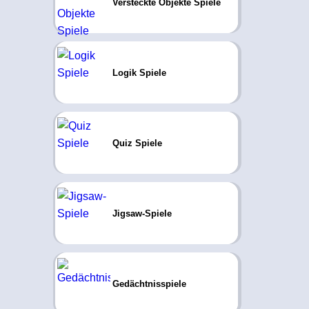
Versteckte Objekte Spiele
Logik Spiele
Quiz Spiele
Jigsaw-Spiele
Gedächtnisspiele