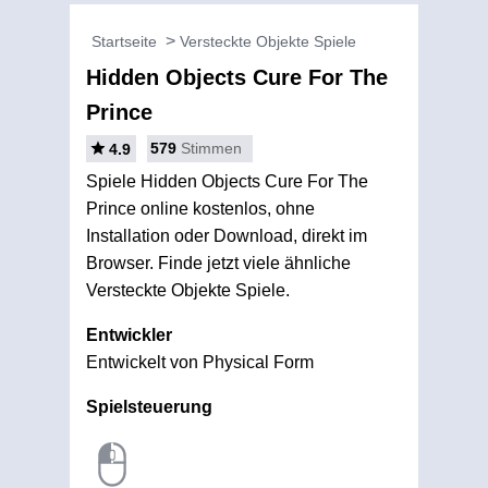
Startseite
Versteckte Objekte Spiele
Hidden Objects Cure For The
Prince
579
Stimmen
4.9
Spiele Hidden Objects Cure For The
Prince online kostenlos, ohne
Installation oder Download, direkt im
Browser. Finde jetzt viele ähnliche
Versteckte Objekte Spiele.
Entwickler
Entwickelt von Physical Form
Spielsteuerung