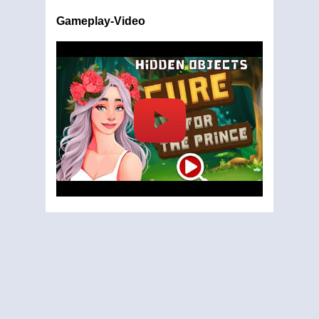
Gameplay-Video