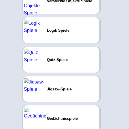
Versteckte Objekte Spiele
Logik Spiele
Quiz Spiele
Jigsaw-Spiele
Gedächtnisspiele